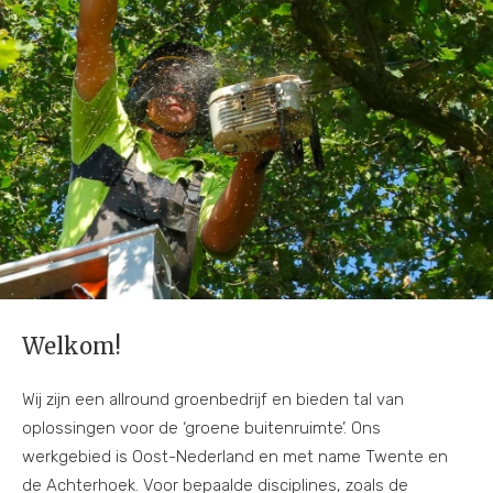
Welkom!
Wij zijn een allround groenbedrijf en bieden tal van
oplossingen voor de ‘groene buitenruimte’. Ons
werkgebied is Oost-Nederland en met name Twente en
de Achterhoek. Voor bepaalde disciplines, zoals de